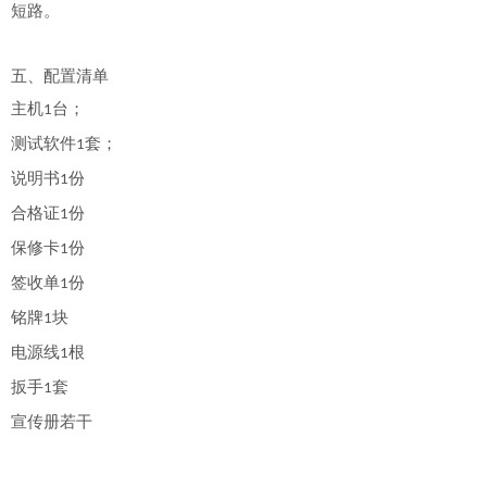
短路。
五、配置清单
主机
台；
1
测试软件
套；
1
说明书
份
1
合格证
份
1
保修卡
份
1
签收单
份
1
铭牌
块
1
电源线
根
1
扳手
套
1
宣传册若干