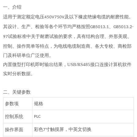
一、
介绍
适用于测定额定电压
及以下橡皮绝缘电缆的耐磨性能。
450V750V
其设计、生产、检验等各个环节均严格按照
、
GB5013.1
GB5013.2-
试验标准中关于耐磨试验的要求，具有结构合理、外形美观、
97
控制、操作简单等特点，为电线电缆制造商、各大专校、商检部
门及科研单位广泛使用。
内置微型打印机即时输出结果，
USB/RS485
接口连接计算机软件
实时分析数据。
二、关键
参数
参数项
规格
控制系统
PLC
彩色
寸触摸屏，中英文切换
操作界面
7