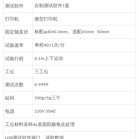
自制测试软件
套
测试软件
1
打印机
微型打印机
标配
。
选配
固定轴直径
φ40±0.3mm
45mm 50mm
单程
±
次
分
试验速率
40
1
/
上下运动
试验行程
0.1m
工位
三工位
测试次数
0-9999
±
三个
砝码
500g
5g
电源
220V 50HZ
工位材料采样
表面阳极氧化处理
AL
测试软件插口，读取数据
USB