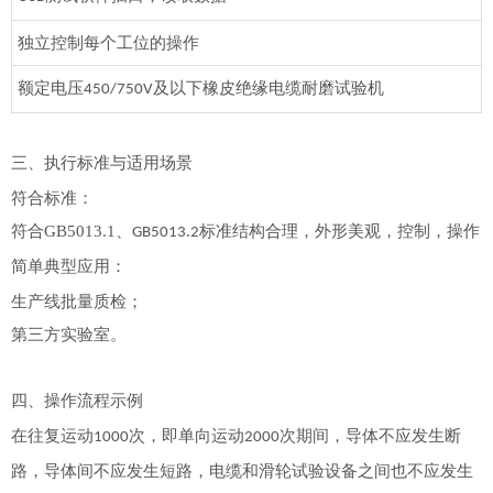
独立控制每个工位的操作
额定电压
及以下橡皮绝缘电缆耐磨试验机
450/750V
三、
执行
标准与适用场景
符合标准：
符合
GB5013.1
、
标准结构合理，外形美观，控制，操作
GB5013.2
简单
典型应用
：
生产线批量质检；
第三方实验室。
四、操作流程示例
在往复运动
次，即单向运动
次期间，导体不应发生断
1000
2000
路，导体间不应发生短路，电缆和滑轮试验设备之间也不应发生