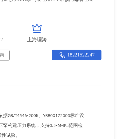
52
上海理涛
18221522247
询
依据
、
标准设
GB/T4546-2008
YBB00172003
压泵构建压力系统，支持
范围检
0.5-6MPa
增性试验。