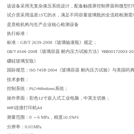
该设备采用无复杂液压系统设计，配备触摸屏控制界面和微型打
试介质采用温差±
℃的水，满足不同容量玻璃瓶的全流程检测需
5
是质检机构与生产企业核心检测设备
执行标准：
标准：
GB/T 2639-2008
《玻璃输液瓶》规定；
《玻璃容器 耐内压力试验方法》
GB/T 4546-2008
YBB00172003-20
硼硅玻璃安瓿》
国际规范：
《玻璃容器 耐内压力试验》与美国药
ISO 7458-2004
技术参数：
控制系统：
系统；
PLC+Windows
操作界面：彩色
寸嵌入式工业电脑，中英文切换；
12
连接打印机
WiFi
A4
测量范围：
0
～
6 MPa
，精度
±
0.5%FS
分辨率：
0.01MPa