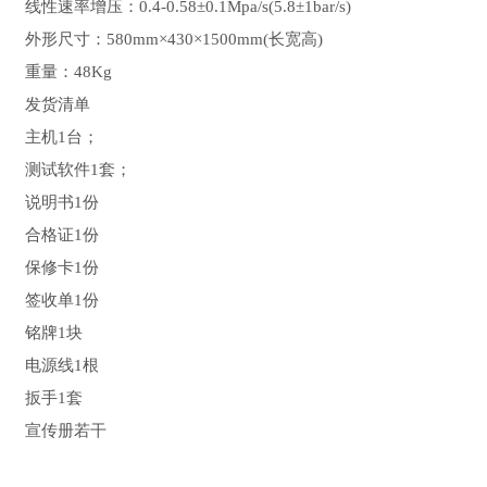
线性速率增压：
0.4-0.58±0.1Mpa/s(5.8±1bar/s)
外形尺寸：
580mm×430×1500mm(
长宽高
)
重量：
48Kg
发货清单
主机
1
台；
测试软件
1
套；
说明书
1
份
合格证
1
份
保修卡
1
份
签收单
1
份
铭牌
1
块
电源线
1
根
扳手
1
套
宣传册若干