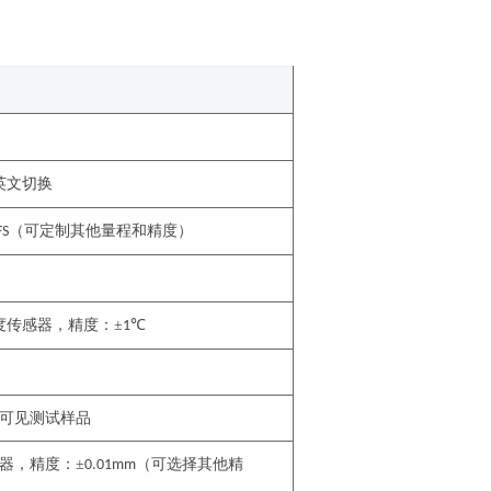
英文切换
（
可定制其他量程和精度）
FS
度传感器，精度：±
℃
1
可见测试样品
器，
精度：
±
（
可选择其他精
0.0
1
mm