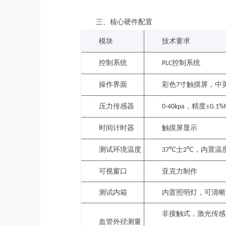
三
、核心硬件配置
模块
技术要求
控制系统
控制系统
PLC
操作界面
彩色
寸触摸屏，中
7
压力传感器
，
精度±
0-40kpa
0.1%
时间计时器
触摸屏显示
测试环境温度
士
，内置温
37℃
2℃
可视窗口
亚克力制作
测试内箱
内置照明灯，可清晰
非接触式，激光传感
血管外径测量