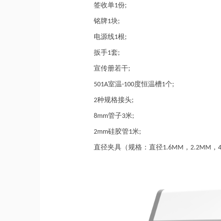
签收单
份
1
;
铭牌
块
1
;
电源线
根
1
;
扳手
套
1
;
宣传册若干
;
室温
度恒温槽
个
501A
-100
1
;
种规格接头
2
;
管子
米
8mm
3
;
硅胶管
米
2mm
1
;
直径夹具
（
规格：直径
，
，
1.6MM
2.2MM