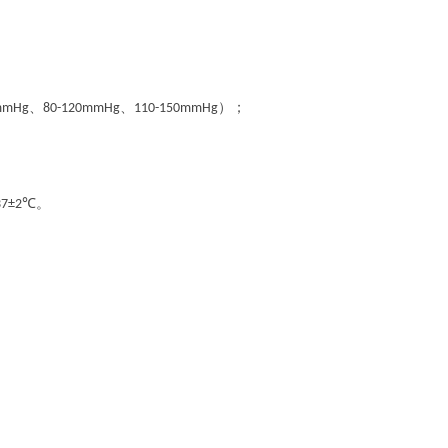
。
、
、
）
；
mmHg
80-120mmHg
110-150mmHg
。
。
37±2℃‌