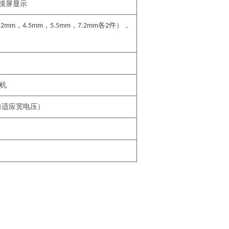
摸屏显示
，
，
，
各
件）
，
.2
mm
4.5
mm
5.5mm
7.2mm
2
机
自适应宽电压）