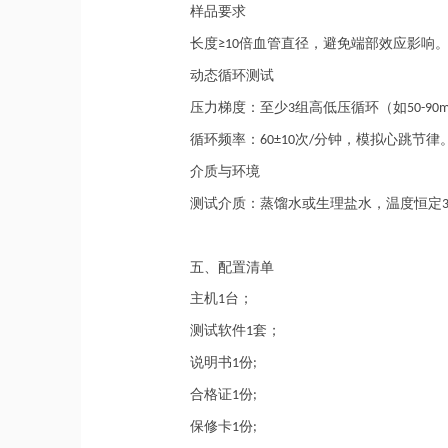
样品要求
长度
倍血管直径，避免端部效应影响
≥10
动态循环测试
压力梯度：至少
组高低压循环（如
3
50-90
循环频率：
次
分钟，模拟心跳节律
60±10
/
介质与环境
测试介质：蒸馏水或生理盐水，温度恒定
五、
配置清单
主机
台；
1
测试软件
套；
1
说明书
份
1
;
合格证
份
1
;
保修卡
份
1
;