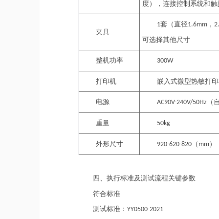
度），连接控制系统和触
套
（直径
，
1
1.6
mm
2
夹具
可选择其他尺寸
整机功率
300W
打印机
嵌入式微型热敏打印
电源
（
AC90V-240V/50Hz
重量
50kg
外形尺寸
（
）
920-620-820
mm
四、执行标准及
测试流程关键参数
符合标准
测试标准：
YY0500-20
21