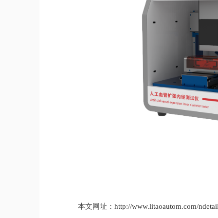
本文网址：
http://www.litaoautom.com/ndetai